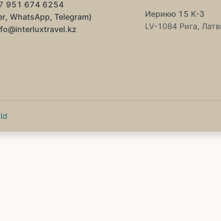
7
951 674 6254
Иерикю 15 K-3
er, WhatsApp, Telegram)
LV-1084 Рига, Латв
nfo@interluxtravel.kz
ld