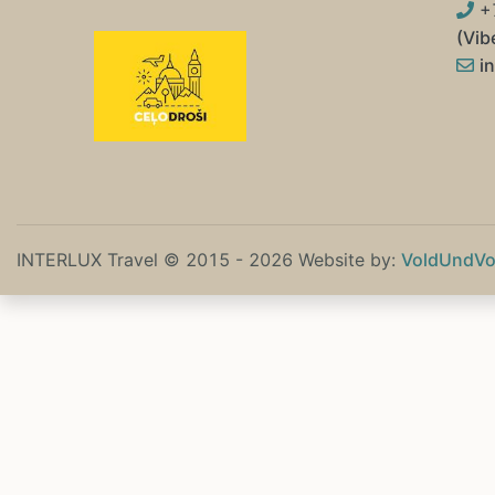
+
(Vib
i
INTERLUX Travel © 2015 - 2026 Website by:
VoldUndVo